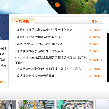
·
联检科技携手多家头部企业开展产业交流会
2026/7/1
·
联检科技与紫金保险达成战略合作
2026/5/22
·
2026 妇女节 3D 打印台灯 DIY 活动
2026/3/10
科技股
·
鼎达新技术祝您新春快乐，幸福安康！
2026/2/16
业始
·
《工字型预应力混凝土板桩支护桩墙技术规程》第二次
震减
2026/1/14
工作会
发利用
·
《公路改性地聚合物注浆加固技术要求》正式发布
2026/1/9
·
鼎达建筑新技术祝您元旦快乐
2026/1/1