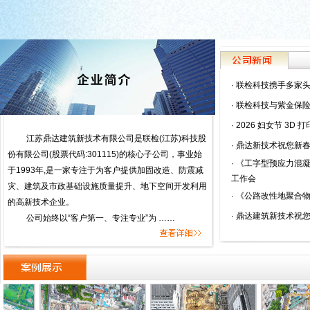
·
联检科技携手多家头
·
联检科技与紫金保险
·
2026 妇女节 3D 打
江苏鼎达建筑新技术有限公司是联检(江苏)科技股
·
鼎达新技术祝您新春
份有限公司(股票代码:301115)的核心子公司，事业始
·
《工字型预应力混凝
于1993年,是一家专注于为客户提供加固改造、防震减
工作会
灾、建筑及市政基础设施质量提升、地下空间开发利用
·
《公路改性地聚合物
的高新技术企业。
·
鼎达建筑新技术祝
公司始终以“客户第一、专注专业”为 ……