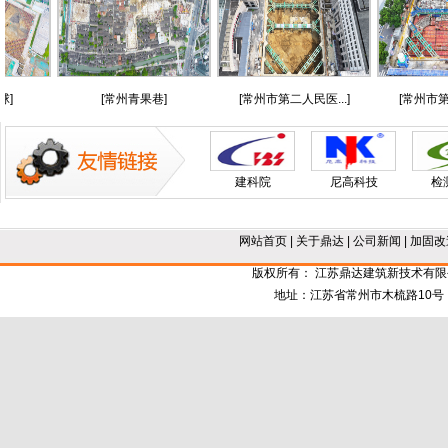
]
[常州青果巷]
[常州市第二人民医...]
[常州市第一
建科院
尼高科技
检
网站首页
|
关于鼎达
|
公司新闻
|
加固改
版权所有： 江苏鼎达建筑新技术有
地址：江苏省常州市木梳路10号 电话：