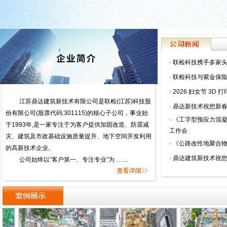
·
联检科技携手多家头
·
联检科技与紫金保险
·
2026 妇女节 3D 打
江苏鼎达建筑新技术有限公司是联检(江苏)科技股
·
鼎达新技术祝您新春
份有限公司(股票代码:301115)的核心子公司，事业始
·
《工字型预应力混凝
于1993年,是一家专注于为客户提供加固改造、防震减
工作会
灾、建筑及市政基础设施质量提升、地下空间开发利用
·
《公路改性地聚合物
的高新技术企业。
·
鼎达建筑新技术祝
公司始终以“客户第一、专注专业”为 ……